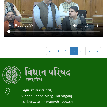
«
3
4
5
6
7
»
Legislative Council
,
Vidhan Sabha Marg, Hazratganj
Lucknow, Uttar Pradesh - 226001