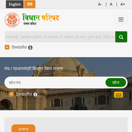
|
|
English
हिंदी
A-
A
A+
लिप्यांतरित
मंच
/
प्रधानमंत्री किसान पेंशन योजना
खोज
लिप्यांतरित
श्रेणियाँ