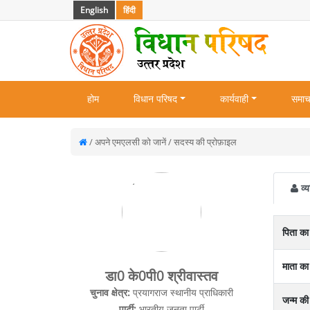
English
हिंदी
होम
विधान परिषद
कार्यवाही
समाच
/ अपने एमएलसी को जानें / सदस्य की प्रोफ़ाइल
व्य
पिता का
माता का
डा0 के0पी0 श्रीवास्‍तव
चुनाव क्षेत्र:
प्रयागराज स्‍थानीय प्राधिकारी
जन्म की
पार्टी:
भारतीय जनता पार्टी