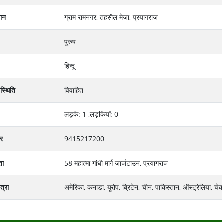
थान
ग्राम रामनगर, तहसील मेजा, प्रयागराज
पुरुष
हिन्दू
 स्थिति
विवाहित
लड़के: 1 ,लड़कियाँ: 0
बर
9415217200
ता
58 महात्‍मा गांधी मार्ग जार्जटाउन, प्रयागराज
त्रा
अमेरिका, कनाडा, यूरोप, ब्रिटेन, चीन, पाकिस्तान, ऑस्ट्रेलिया, चे