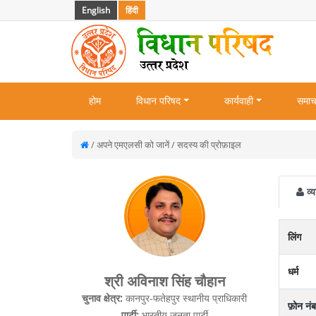
English
हिंदी
होम
विधान परिषद
कार्यवाही
समाच
/ अपने एमएलसी को जानें / सदस्य की प्रोफ़ाइल
व्य
लिंग
धर्म
श्री अविनाश सिंह चौहान
चुनाव क्षेत्र:
कानपुर-फतेहपुर स्थानीय प्राधिकारी
फ़ोन नं
पार्टी:
भारतीय जनता पार्टी