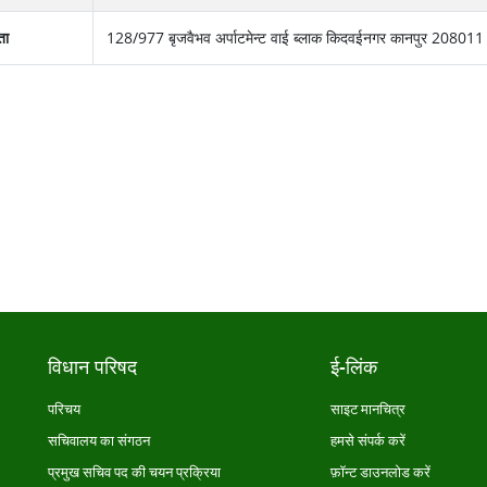
ता
128/977 बृजवैभव अर्पाटमेन्‍ट वाई ब्‍लाक किदवईनगर कानपुर 208011
विधान परिषद
ई-लिंक
परिचय
साइट मानचित्र
सचिवालय का संगठन
हमसे संपर्क करें
प्रमुख सचिव पद की चयन प्रक्रिया
फ़ॉन्ट डाउनलोड करें