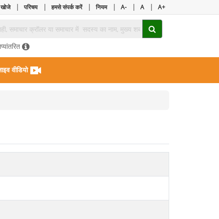
|
|
|
|
|
|
 खोजे
परिचय
हमसे संपर्क करें
नियम
A-
A
A+
िप्यांतरित
ाइव वीडियो