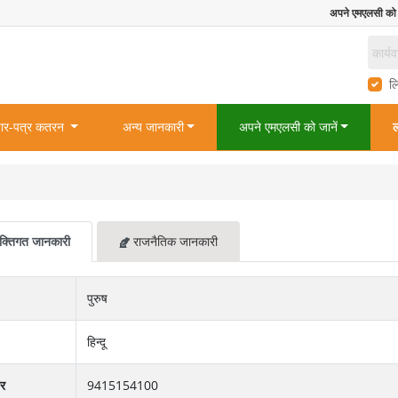
अपने एमएलसी को
ल
ार-पत्र कतरन
अन्य जानकारी
अपने एमएलसी को जानें
ल
क्तिगत जानकारी
राजनैतिक जानकारी
पुरुष
हिन्दू
बर
9415154100