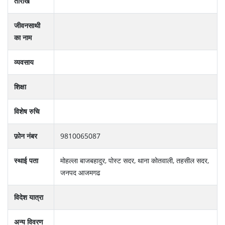
तारीख
जीवनसाथी
का नाम
व्यवसाय
शिक्षा
विशेष रुचि
फ़ोन नंबर
9810065087
स्थाई पता
मोहल्‍ला बाजबहादुर, पोस्‍ट सदर, थाना कोतवाली, तहसील सदर,
जनपद आजमगढ
विदेश यात्रा
अन्य विवरण